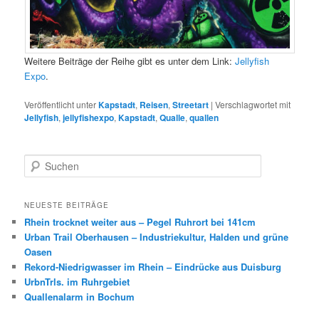
Weitere Beiträge der Reihe gibt es unter dem Link:
Jellyfish
Expo
.
Veröffentlicht unter
Kapstadt
,
Reisen
,
Streetart
|
Verschlagwortet mit
Jellyfish
,
jellyfishexpo
,
Kapstadt
,
Qualle
,
quallen
S
u
c
h
NEUESTE BEITRÄGE
e
Rhein trocknet weiter aus – Pegel Ruhrort bei 141cm
n
Urban Trail Oberhausen – Industriekultur, Halden und grüne
Oasen
Rekord-Niedrigwasser im Rhein – Eindrücke aus Duisburg
UrbnTrls. im Ruhrgebiet
Quallenalarm in Bochum