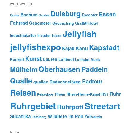
WORT-WOLKE
Duisburg
Essen
Bochum
Escooter
Berlin
Centro
Fahrrad
Gasometer
Geocaching
Graffiti
Hotel
Jellyfish
Industriekultur
Invader
Island
jellyfishexpo
Kapstadt
Kanu
Kajak
Kunst
Laufen
Konzert
Luftboot
Luftkajak
Musik
Oberhausen
Paddeln
Mülheim
Qualle
Radtour
quallen
Radschnellweg
Reisen
Ruhr
Rhein
Rhein-Herne-Kanal
RS1
Reisetipps
Ruhrgebiet
Streetart
Ruhrpott
Südafrika
Wildtiere im Pott
Zollverein
Tafelberg
META