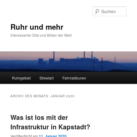
Zum
Zum
primären
sekundären
Such
Inhalt
Inhalt
springen
springen
Ruhr und mehr
Interessante Orte und Bilder der Welt
Hauptmenü
Ruhrgebiet
Streetart
Fahrradtouren
ARCHIV DES MONATS:
JANUAR 2020
Was ist los mit der
Infrastruktur in Kapstadt?
Veröffentlicht am
11. Januar 2020