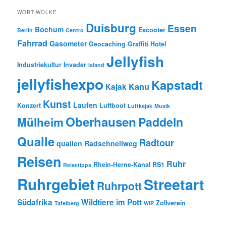
WORT-WOLKE
Duisburg
Essen
Bochum
Escooter
Berlin
Centro
Fahrrad
Gasometer
Geocaching
Graffiti
Hotel
Jellyfish
Industriekultur
Invader
Island
jellyfishexpo
Kapstadt
Kanu
Kajak
Kunst
Laufen
Konzert
Luftboot
Luftkajak
Musik
Oberhausen
Paddeln
Mülheim
Qualle
Radtour
quallen
Radschnellweg
Reisen
Ruhr
Rhein-Herne-Kanal
RS1
Reisetipps
Ruhrgebiet
Streetart
Ruhrpott
Südafrika
Wildtiere im Pott
Zollverein
Tafelberg
WiP