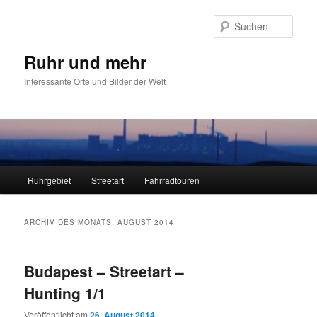
Zum
Zum
primären
sekundären
Such
Inhalt
Inhalt
springen
springen
Ruhr und mehr
Interessante Orte und Bilder der Welt
Hauptmenü
Ruhrgebiet
Streetart
Fahrradtouren
ARCHIV DES MONATS:
AUGUST 2014
Budapest – Streetart –
Hunting 1/1
Veröffentlicht am
26. August 2014