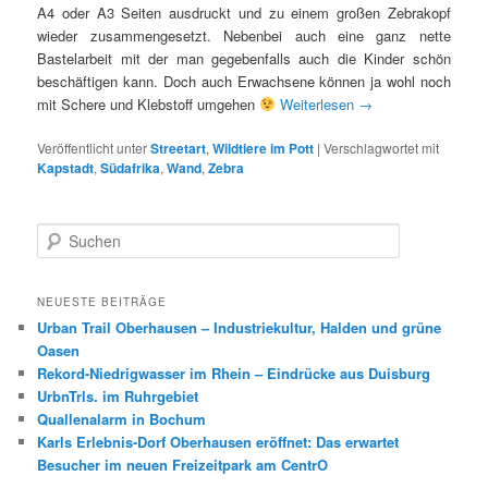
A4 oder A3 Seiten ausdruckt und zu einem großen Zebrakopf
wieder zusammengesetzt. Nebenbei auch eine ganz nette
Bastelarbeit mit der man gegebenfalls auch die Kinder schön
beschäftigen kann. Doch auch Erwachsene können ja wohl noch
mit Schere und Klebstoff umgehen
Weiterlesen
→
Veröffentlicht unter
Streetart
,
Wildtiere im Pott
|
Verschlagwortet mit
Kapstadt
,
Südafrika
,
Wand
,
Zebra
S
u
c
h
NEUESTE BEITRÄGE
e
Urban Trail Oberhausen – Industriekultur, Halden und grüne
n
Oasen
Rekord-Niedrigwasser im Rhein – Eindrücke aus Duisburg
UrbnTrls. im Ruhrgebiet
Quallenalarm in Bochum
Karls Erlebnis-Dorf Oberhausen eröffnet: Das erwartet
Besucher im neuen Freizeitpark am CentrO