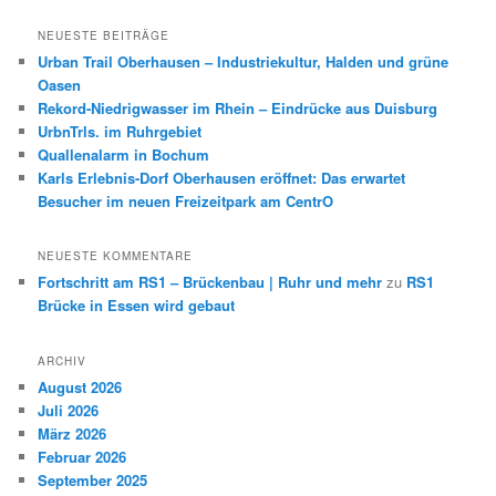
c
h
NEUESTE BEITRÄGE
e
Urban Trail Oberhausen – Industriekultur, Halden und grüne
n
Oasen
Rekord-Niedrigwasser im Rhein – Eindrücke aus Duisburg
UrbnTrls. im Ruhrgebiet
Quallenalarm in Bochum
Karls Erlebnis-Dorf Oberhausen eröffnet: Das erwartet
Besucher im neuen Freizeitpark am CentrO
NEUESTE KOMMENTARE
Fortschritt am RS1 – Brückenbau | Ruhr und mehr
zu
RS1
Brücke in Essen wird gebaut
ARCHIV
August 2026
Juli 2026
März 2026
Februar 2026
September 2025