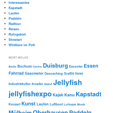
Interessantes
Kapstadt
Laufen
Paddeln
Radtour
Reisen
Ruhrgebiet
Streetart
Wildtiere im Pott
WORT-WOLKE
Duisburg
Essen
Bochum
Escooter
Berlin
Centro
Fahrrad
Gasometer
Geocaching
Graffiti
Hotel
Jellyfish
Industriekultur
Invader
Island
jellyfishexpo
Kapstadt
Kanu
Kajak
Kunst
Laufen
Konzert
Luftboot
Luftkajak
Musik
Oberhausen
Paddeln
Mülheim