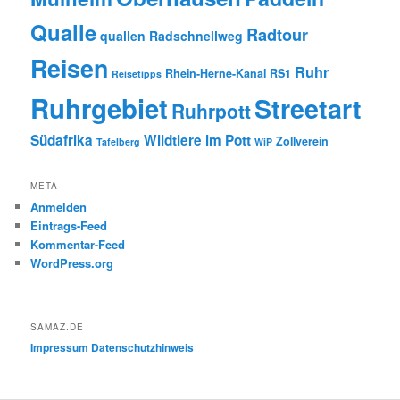
Qualle
Radtour
quallen
Radschnellweg
Reisen
Ruhr
Rhein-Herne-Kanal
RS1
Reisetipps
Ruhrgebiet
Streetart
Ruhrpott
Südafrika
Wildtiere im Pott
Zollverein
Tafelberg
WiP
META
Anmelden
Eintrags-Feed
Kommentar-Feed
WordPress.org
SAMAZ.DE
Impressum
Datenschutzhinweis