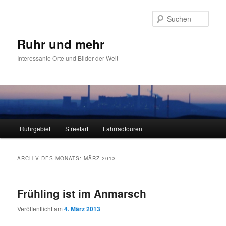
Zum
Zum
primären
sekundären
Such
Inhalt
Inhalt
springen
springen
Ruhr und mehr
Interessante Orte und Bilder der Welt
Hauptmenü
Ruhrgebiet
Streetart
Fahrradtouren
ARCHIV DES MONATS:
MÄRZ 2013
Frühling ist im Anmarsch
Veröffentlicht am
4. März 2013