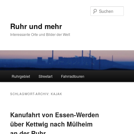
Zum
Zum
primären
sekundären
Such
Inhalt
Inhalt
springen
springen
Ruhr und mehr
Interessante Orte und Bilder der Welt
Hauptmenü
Ruhrgebiet
Streetart
Fahrradtouren
SCHLAGWORT-ARCHIV:
KAJAK
Kanufahrt von Essen-Werden
über Kettwig nach Mülheim
an der Ruhr