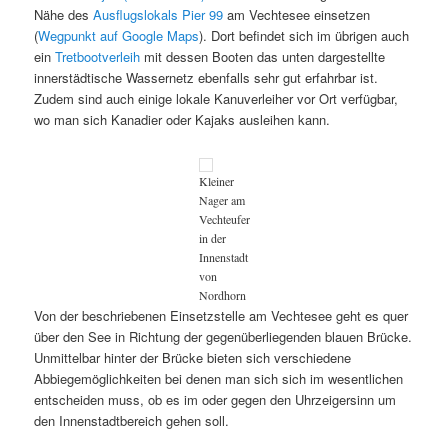
Nähe des
Ausflugslokals Pier 99
am Vechtesee einsetzen
(
Wegpunkt auf Google Maps
). Dort befindet sich im übrigen auch
ein
Tretbootverleih
mit dessen Booten das unten dargestellte
innerstädtische Wassernetz ebenfalls sehr gut erfahrbar ist.
Zudem sind auch einige lokale Kanuverleiher vor Ort verfügbar,
wo man sich Kanadier oder Kajaks ausleihen kann.
Kleiner
Nager am
Vechteufer
in der
Innenstadt
von
Nordhorn
Von der beschriebenen Einsetzstelle am Vechtesee geht es quer
über den See in Richtung der gegenüberliegenden blauen Brücke.
Unmittelbar hinter der Brücke bieten sich verschiedene
Abbiegemöglichkeiten bei denen man sich sich im wesentlichen
entscheiden muss, ob es im oder gegen den Uhrzeigersinn um
den Innenstadtbereich gehen soll.