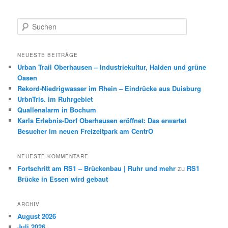
S
u
c
h
NEUESTE BEITRÄGE
e
Urban Trail Oberhausen – Industriekultur, Halden und grüne
n
Oasen
Rekord-Niedrigwasser im Rhein – Eindrücke aus Duisburg
UrbnTrls. im Ruhrgebiet
Quallenalarm in Bochum
Karls Erlebnis-Dorf Oberhausen eröffnet: Das erwartet
Besucher im neuen Freizeitpark am CentrO
NEUESTE KOMMENTARE
Fortschritt am RS1 – Brückenbau | Ruhr und mehr
zu
RS1
Brücke in Essen wird gebaut
ARCHIV
August 2026
Juli 2026