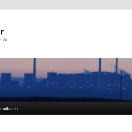
r
r Welt
rradtouren