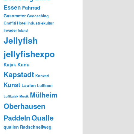
Essen
Fahrrad
Gasometer
Geocaching
Graffiti
Hotel
Industriekultur
Invader
Island
Jellyfish
jellyfishexpo
Kanu
Kajak
Kapstadt
Konzert
Kunst
Laufen
Luftboot
Mülheim
Luftkajak
Musik
Oberhausen
Qualle
Paddeln
quallen
Radschnellweg