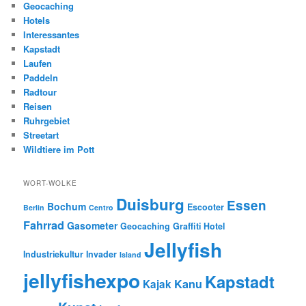
Geocaching
Hotels
Interessantes
Kapstadt
Laufen
Paddeln
Radtour
Reisen
Ruhrgebiet
Streetart
Wildtiere im Pott
WORT-WOLKE
Duisburg
Essen
Bochum
Escooter
Berlin
Centro
Fahrrad
Gasometer
Geocaching
Graffiti
Hotel
Jellyfish
Industriekultur
Invader
Island
jellyfishexpo
Kapstadt
Kanu
Kajak