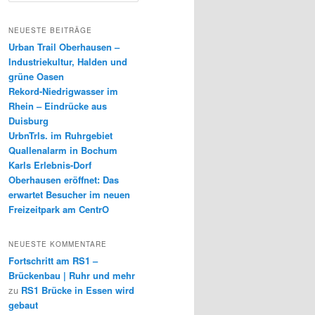
c
h
NEUESTE BEITRÄGE
e
Urban Trail Oberhausen –
n
Industriekultur, Halden und
grüne Oasen
Rekord-Niedrigwasser im
Rhein – Eindrücke aus
Duisburg
UrbnTrls. im Ruhrgebiet
Quallenalarm in Bochum
Karls Erlebnis-Dorf
Oberhausen eröffnet: Das
erwartet Besucher im neuen
Freizeitpark am CentrO
NEUESTE KOMMENTARE
Fortschritt am RS1 –
Brückenbau | Ruhr und mehr
zu
RS1 Brücke in Essen wird
gebaut