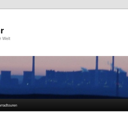
r
r Welt
rradtouren