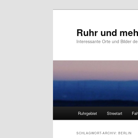
Zum
Zum
primären
sekundären
Inhalt
Inhalt
Ruhr und meh
springen
springen
Interessante Orte und Bilder de
Hauptmenü
Ruhrgebiet
Streetart
Fah
SCHLAGWORT-ARCHIV:
BERLIN