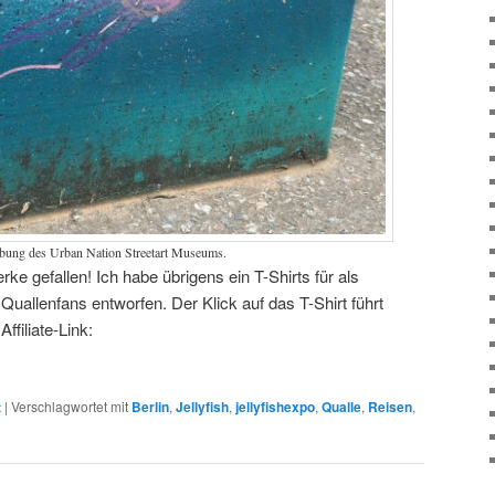
ebung des Urban Nation Streetart Museums.
ke gefallen! Ich habe übrigens ein T-Shirts für als
uallenfans entworfen. Der Klick auf das T-Shirt führt
ffiliate-Link:
t
|
Verschlagwortet mit
Berlin
,
Jellyfish
,
jellyfishexpo
,
Qualle
,
Reisen
,