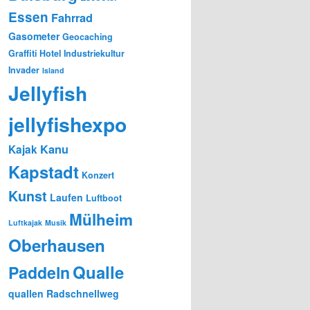
Essen
Fahrrad
Gasometer
Geocaching
Graffiti
Hotel
Industriekultur
Invader
Island
Jellyfish
jellyfishexpo
Kanu
Kajak
Kapstadt
Konzert
Kunst
Laufen
Luftboot
Mülheim
Luftkajak
Musik
Oberhausen
Qualle
Paddeln
quallen
Radschnellweg