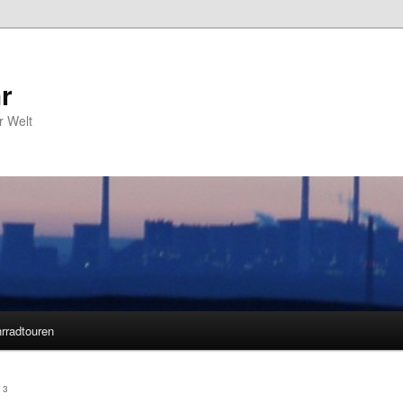
r
r Welt
rradtouren
13