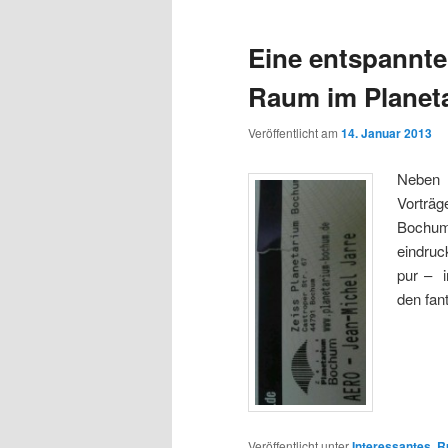
Eine entspannte
Raum im Plane
Veröffentlicht am
14. Januar 2013
Neben l
Vorträg
Bochu
eindru
pur – 
den fan
Veröffentlicht unter
Interessantes
,
R