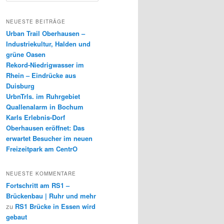
c
h
NEUESTE BEITRÄGE
e
Urban Trail Oberhausen –
n
Industriekultur, Halden und
grüne Oasen
Rekord-Niedrigwasser im
Rhein – Eindrücke aus
Duisburg
UrbnTrls. im Ruhrgebiet
Quallenalarm in Bochum
Karls Erlebnis-Dorf
Oberhausen eröffnet: Das
erwartet Besucher im neuen
Freizeitpark am CentrO
NEUESTE KOMMENTARE
Fortschritt am RS1 –
Brückenbau | Ruhr und mehr
zu
RS1 Brücke in Essen wird
gebaut