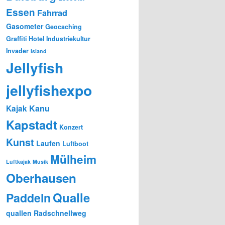
Essen
Fahrrad
Gasometer
Geocaching
Graffiti
Hotel
Industriekultur
Invader
Island
Jellyfish
jellyfishexpo
Kanu
Kajak
Kapstadt
Konzert
Kunst
Laufen
Luftboot
Mülheim
Luftkajak
Musik
Oberhausen
Qualle
Paddeln
quallen
Radschnellweg