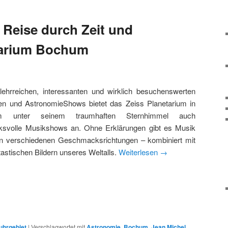
 Reise durch Zeit und
tarium Bochum
ehrreichen, interessanten und wirklich besuchenswerten
en und AstronomieShows bietet das Zeiss Planetarium in
m unter seinem traumhaften Sternhimmel auch
cksvolle Musikshows an. Ohne Erklärungen gibt es Musik
in verschiedenen Geschmacksrichtungen – kombiniert mit
tastischen Bildern unseres Weltalls.
Weiterlesen
→
uhrgebiet
|
Verschlagwortet mit
Astronomie
,
Bochum
,
Jean Michel