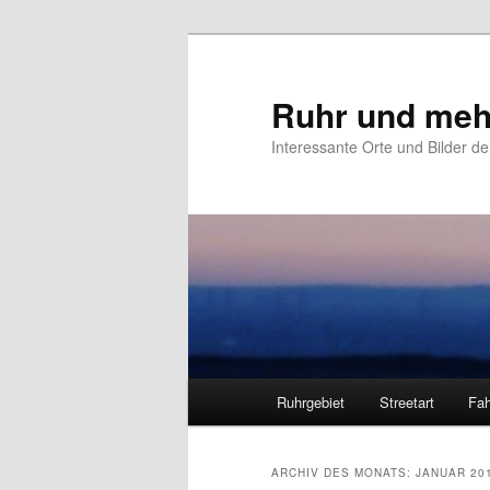
Zum
Zum
primären
sekundären
Inhalt
Inhalt
Ruhr und meh
springen
springen
Interessante Orte und Bilder de
Hauptmenü
Ruhrgebiet
Streetart
Fah
ARCHIV DES MONATS:
JANUAR 20