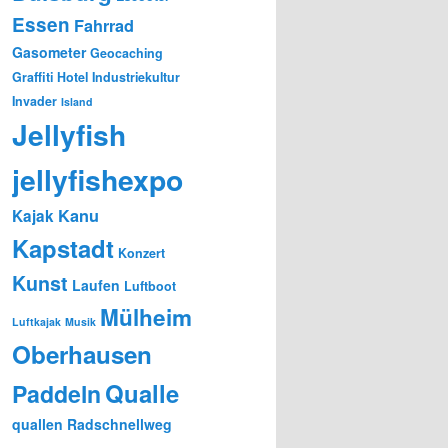
Essen
Fahrrad
Gasometer
Geocaching
Graffiti
Hotel
Industriekultur
Invader
Island
Jellyfish
jellyfishexpo
Kanu
Kajak
Kapstadt
Konzert
Kunst
Laufen
Luftboot
Mülheim
Luftkajak
Musik
Oberhausen
Qualle
Paddeln
quallen
Radschnellweg