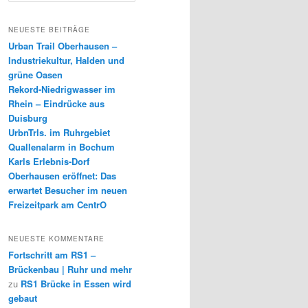
c
h
NEUESTE BEITRÄGE
e
Urban Trail Oberhausen –
n
Industriekultur, Halden und
grüne Oasen
Rekord-Niedrigwasser im
Rhein – Eindrücke aus
Duisburg
UrbnTrls. im Ruhrgebiet
Quallenalarm in Bochum
Karls Erlebnis-Dorf
Oberhausen eröffnet: Das
erwartet Besucher im neuen
Freizeitpark am CentrO
NEUESTE KOMMENTARE
Fortschritt am RS1 –
Brückenbau | Ruhr und mehr
zu
RS1 Brücke in Essen wird
gebaut