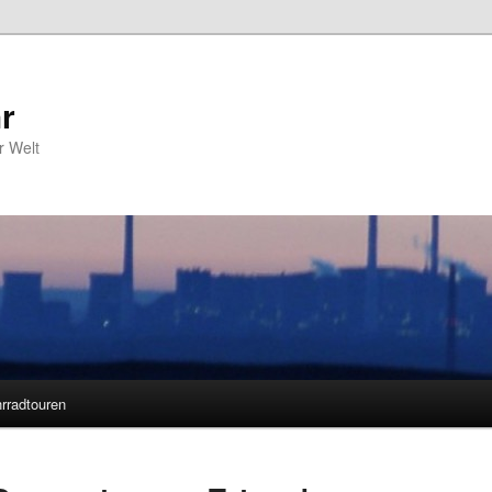
r
r Welt
rradtouren