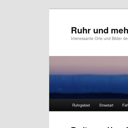
Zum
primären
Inhalt
Ruhr und meh
springen
Interessante Orte und Bilder de
Hauptmenü
Ruhrgebiet
Streetart
Fah