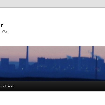
r
r Welt
rradtouren