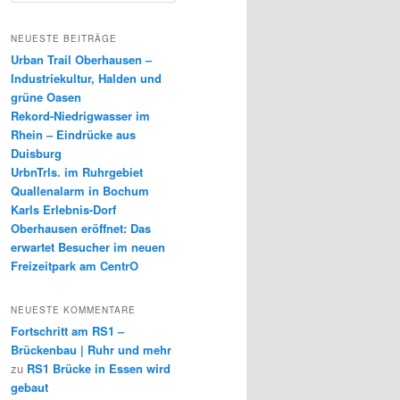
c
h
NEUESTE BEITRÄGE
e
Urban Trail Oberhausen –
n
Industriekultur, Halden und
grüne Oasen
Rekord-Niedrigwasser im
Rhein – Eindrücke aus
Duisburg
UrbnTrls. im Ruhrgebiet
Quallenalarm in Bochum
Karls Erlebnis-Dorf
Oberhausen eröffnet: Das
erwartet Besucher im neuen
Freizeitpark am CentrO
NEUESTE KOMMENTARE
Fortschritt am RS1 –
Brückenbau | Ruhr und mehr
zu
RS1 Brücke in Essen wird
gebaut