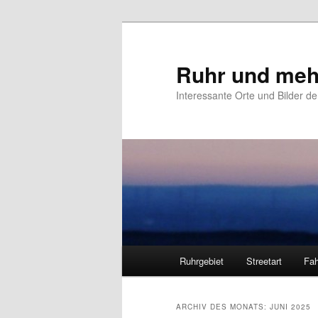
Zum
Zum
primären
sekundären
Inhalt
Inhalt
Ruhr und meh
springen
springen
Interessante Orte und Bilder de
Hauptmenü
Ruhrgebiet
Streetart
Fah
ARCHIV DES MONATS:
JUNI 2025