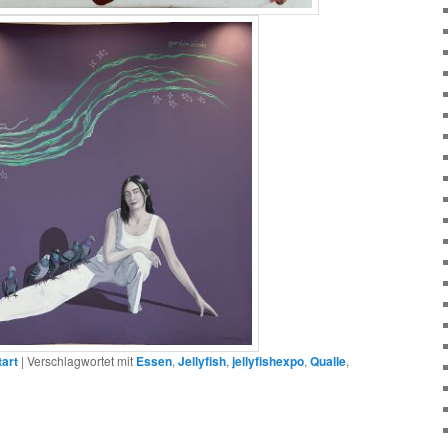
tart
|
Verschlagwortet mit
Essen
,
Jellyfish
,
jellyfishexpo
,
Qualle
,