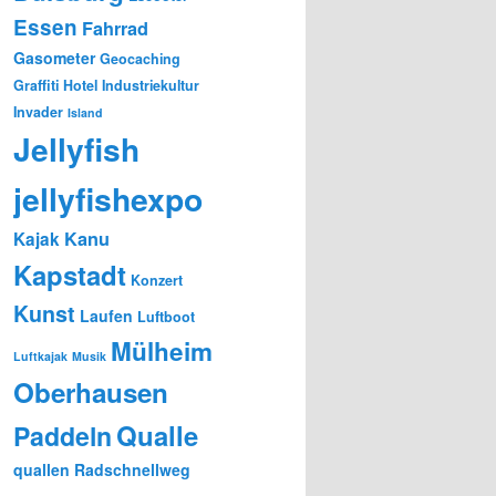
Essen
Fahrrad
Gasometer
Geocaching
Graffiti
Hotel
Industriekultur
Invader
Island
Jellyfish
jellyfishexpo
Kanu
Kajak
Kapstadt
Konzert
Kunst
Laufen
Luftboot
Mülheim
Luftkajak
Musik
Oberhausen
Qualle
Paddeln
quallen
Radschnellweg