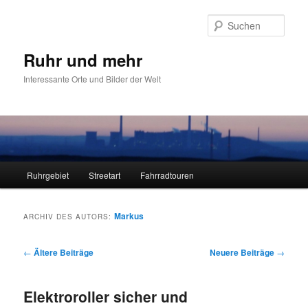
Zum
Zum
primären
sekundären
Such
Inhalt
Inhalt
springen
springen
Ruhr und mehr
Interessante Orte und Bilder der Welt
Hauptmenü
Ruhrgebiet
Streetart
Fahrradtouren
Markus
ARCHIV DES AUTORS:
Beitragsnavigation
←
Ältere Beiträge
Neuere Beiträge
→
Elektroroller sicher und