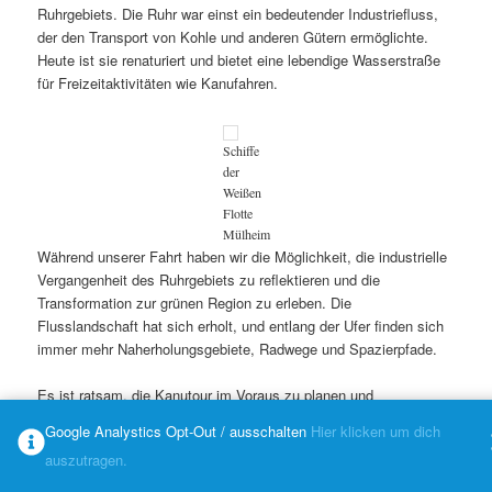
Ruhrgebiets. Die Ruhr war einst ein bedeutender Industriefluss,
der den Transport von Kohle und anderen Gütern ermöglichte.
Heute ist sie renaturiert und bietet eine lebendige Wasserstraße
für Freizeitaktivitäten wie Kanufahren.
Schiffe
der
Weißen
Flotte
Mülheim
Während unserer Fahrt haben wir die Möglichkeit, die industrielle
Vergangenheit des Ruhrgebiets zu reflektieren und die
Transformation zur grünen Region zu erleben. Die
Flusslandschaft hat sich erholt, und entlang der Ufer finden sich
immer mehr Naherholungsgebiete, Radwege und Spazierpfade.
Es ist ratsam, die Kanutour im Voraus zu planen und
sicherzustellen, dass man über die erforderliche Ausrüstung
Google Analystics Opt-Out / ausschalten
Hier klicken um dich
verfügt.
auszutragen.
Während der Kanufahrt sollten wir auch die Umwelt respektieren