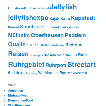
Jellyfish
Industriekultur
Invader
Island
jellyfishexpo
Kapstadt
Kanu
Kajak
Kunst
Laufen
Konzert
Luftboot
Luftkajak
Musik
Oberhausen
Paddeln
Mülheim
Qualle
Radtour
quallen
Radschnellweg
Reisen
Ruhr
Rhein-Herne-Kanal
RS1
Reisetipps
Ruhrgebiet
Streetart
Ruhrpott
Südafrika
Wildtiere im Pott
Zollverein
Tafelberg
WiP
META
Anmelden
Eintrags-Feed
Kommentar-Feed
WordPress.org