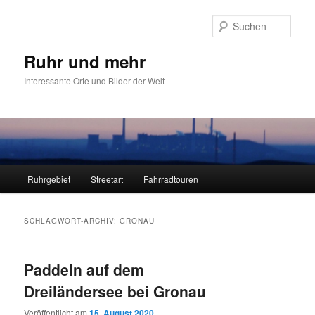
Zum
Zum
primären
sekundären
Such
Inhalt
Inhalt
springen
springen
Ruhr und mehr
Interessante Orte und Bilder der Welt
Hauptmenü
Ruhrgebiet
Streetart
Fahrradtouren
SCHLAGWORT-ARCHIV:
GRONAU
Paddeln auf dem
Dreiländersee bei Gronau
Veröffentlicht am
15. August 2020