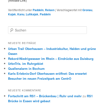
(Affiliate-Link)
Veröffentlicht unter
Paddeln
,
Reisen
|
Verschlagwortet mit
Gronau
,
Kajak
,
Kanu
,
Luftkajak
,
Paddeln
S
u
c
h
NEUESTE BEITRÄGE
e
Urban Trail Oberhausen – Industriekultur, Halden und grüne
n
Oasen
Rekord-Niedrigwasser im Rhein – Eindrücke aus Duisburg
UrbnTrls. im Ruhrgebiet
Quallenalarm in Bochum
Karls Erlebnis-Dorf Oberhausen eröffnet: Das erwartet
Besucher im neuen Freizeitpark am CentrO
NEUESTE KOMMENTARE
Fortschritt am RS1 – Brückenbau | Ruhr und mehr
zu
RS1
Brücke in Essen wird gebaut