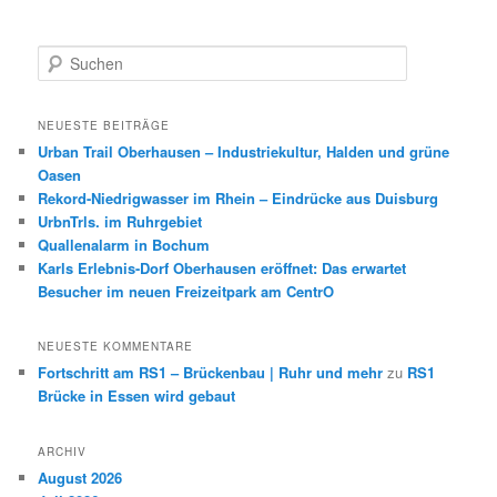
S
u
c
h
NEUESTE BEITRÄGE
e
Urban Trail Oberhausen – Industriekultur, Halden und grüne
n
Oasen
Rekord-Niedrigwasser im Rhein – Eindrücke aus Duisburg
UrbnTrls. im Ruhrgebiet
Quallenalarm in Bochum
Karls Erlebnis-Dorf Oberhausen eröffnet: Das erwartet
Besucher im neuen Freizeitpark am CentrO
NEUESTE KOMMENTARE
Fortschritt am RS1 – Brückenbau | Ruhr und mehr
zu
RS1
Brücke in Essen wird gebaut
ARCHIV
August 2026