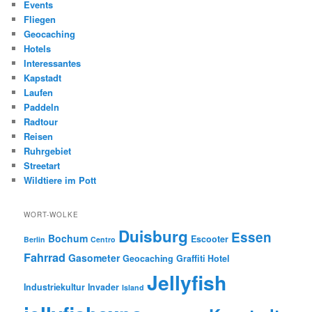
Events
Fliegen
Geocaching
Hotels
Interessantes
Kapstadt
Laufen
Paddeln
Radtour
Reisen
Ruhrgebiet
Streetart
Wildtiere im Pott
WORT-WOLKE
Duisburg
Essen
Bochum
Escooter
Berlin
Centro
Fahrrad
Gasometer
Geocaching
Graffiti
Hotel
Jellyfish
Industriekultur
Invader
Island