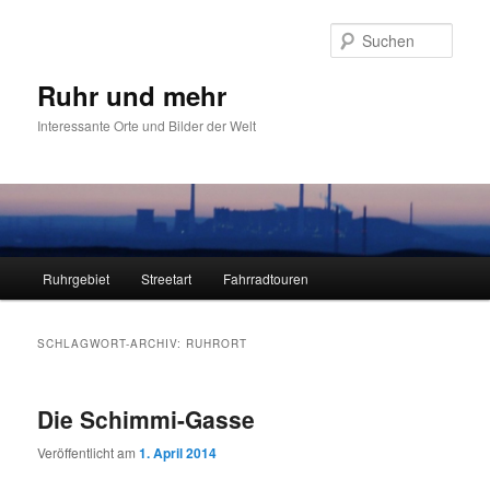
Zum
Zum
primären
sekundären
Such
Inhalt
Inhalt
springen
springen
Ruhr und mehr
Interessante Orte und Bilder der Welt
Hauptmenü
Ruhrgebiet
Streetart
Fahrradtouren
SCHLAGWORT-ARCHIV:
RUHRORT
Die Schimmi-Gasse
Veröffentlicht am
1. April 2014