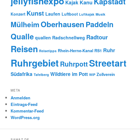
jellyfishexpo
Kapstadt
Kanu
Kajak
Kunst
Laufen
Konzert
Luftboot
Luftkajak
Musik
Oberhausen
Paddeln
Mülheim
Qualle
Radtour
quallen
Radschnellweg
Reisen
Ruhr
Rhein-Herne-Kanal
RS1
Reisetipps
Ruhrgebiet
Streetart
Ruhrpott
Südafrika
Wildtiere im Pott
Zollverein
Tafelberg
WiP
META
Anmelden
Eintrags-Feed
Kommentar-Feed
WordPress.org
SAMAZ.DE