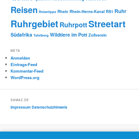
Reisen
Ruhr
Rhein
Rhein-Herne-Kanal
RS1
Reisetipps
Ruhrgebiet
Streetart
Ruhrpott
Südafrika
Wildtiere im Pott
Zollverein
Tafelberg
META
Anmelden
Eintrags-Feed
Kommentar-Feed
WordPress.org
SAMAZ.DE
Impressum
Datenschutzhinweis
Datenschutzerklärung
Mit Stolz präsentiert von WordPress