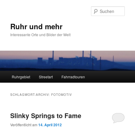
Zum
Zum
primären
sekundären
Such
Inhalt
Inhalt
springen
springen
Ruhr und mehr
Interessante Orte und Bilder der Welt
Hauptmenü
Ruhrgebiet
Streetart
Fahrradtouren
SCHLAGWORT-ARCHIV:
FOTOMOTIV
Slinky Springs to Fame
Veröffentlicht am
14. April 2012