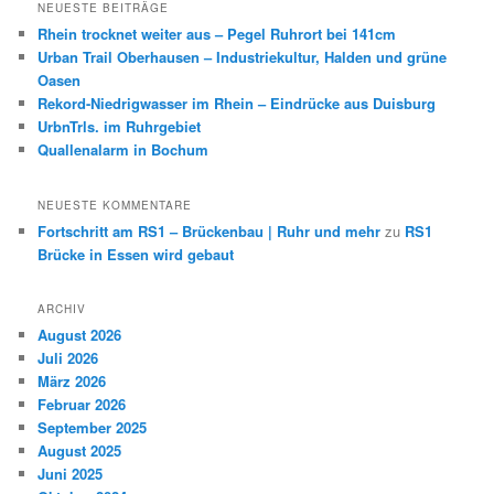
h
NEUESTE BEITRÄGE
e
Rhein trocknet weiter aus – Pegel Ruhrort bei 141cm
n
Urban Trail Oberhausen – Industriekultur, Halden und grüne
Oasen
Rekord-Niedrigwasser im Rhein – Eindrücke aus Duisburg
UrbnTrls. im Ruhrgebiet
Quallenalarm in Bochum
NEUESTE KOMMENTARE
Fortschritt am RS1 – Brückenbau | Ruhr und mehr
zu
RS1
Brücke in Essen wird gebaut
ARCHIV
August 2026
Juli 2026
März 2026
Februar 2026
September 2025
August 2025
Juni 2025