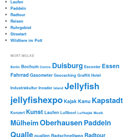
Laufen
Paddeln
Radtour
Reisen
Ruhrgebiet
Streetart
Wildtiere im Pott
WORT-WOLKE
Duisburg
Essen
Bochum
Escooter
Berlin
Centro
Fahrrad
Gasometer
Geocaching
Graffiti
Hotel
Jellyfish
Industriekultur
Invader
Island
jellyfishexpo
Kapstadt
Kanu
Kajak
Kunst
Laufen
Konzert
Luftboot
Luftkajak
Musik
Oberhausen
Paddeln
Mülheim
Qualle
Radtour
quallen
Radschnellweg