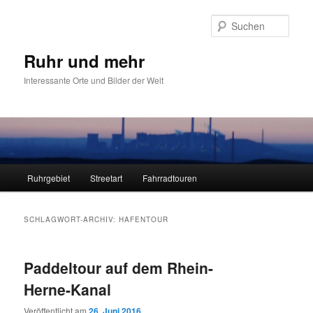
Zum
Zum
primären
sekundären
Such
Inhalt
Inhalt
springen
springen
Ruhr und mehr
Interessante Orte und Bilder der Welt
Hauptmenü
Ruhrgebiet
Streetart
Fahrradtouren
SCHLAGWORT-ARCHIV:
HAFENTOUR
Paddeltour auf dem Rhein-
Herne-Kanal
Veröffentlicht am
26. Juni 2016