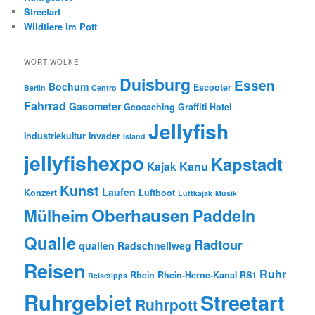
Streetart
Wildtiere im Pott
WORT-WOLKE
Duisburg
Essen
Bochum
Escooter
Berlin
Centro
Fahrrad
Gasometer
Geocaching
Graffiti
Hotel
Jellyfish
Industriekultur
Invader
Island
jellyfishexpo
Kapstadt
Kanu
Kajak
Kunst
Laufen
Konzert
Luftboot
Luftkajak
Musik
Oberhausen
Paddeln
Mülheim
Qualle
Radtour
quallen
Radschnellweg
Reisen
Ruhr
Rhein
Rhein-Herne-Kanal
RS1
Reisetipps
Ruhrgebiet
Streetart
Ruhrpott