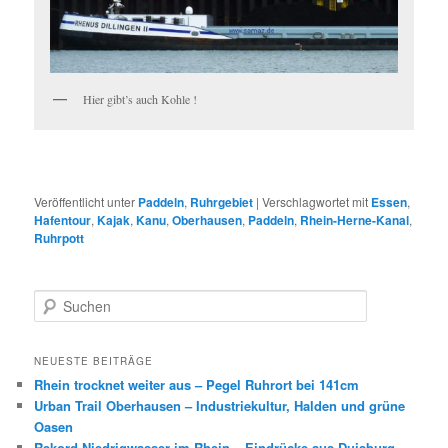
Hier gibt’s auch Kohle !
Veröffentlicht unter
Paddeln
,
Ruhrgebiet
|
Verschlagwortet mit
Essen
,
Hafentour
,
Kajak
,
Kanu
,
Oberhausen
,
Paddeln
,
Rhein-Herne-Kanal
,
Ruhrpott
S
u
c
h
NEUESTE BEITRÄGE
e
Rhein trocknet weiter aus – Pegel Ruhrort bei 141cm
n
Urban Trail Oberhausen – Industriekultur, Halden und grüne
Oasen
Rekord-Niedrigwasser im Rhein – Eindrücke aus Duisburg