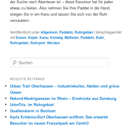
der Suche nach Abenteuer ist – diese Kanutour hat für jeden
etwas zu bieten. Also nehmen Sie Ihre Paddel in die Hand,
steigen Sie in ein Kanu und lassen Sie sich von der Ruhr
verzaubern.
Veröffentlicht unter
Allgemein
,
Paddeln
,
Ruhrgebiet
|
Verschlagwortet
mit
Essen
,
Kajak
,
Kanu
,
Kettwig
,
Mülheim
,
Paddeln
,
Ruhr
,
Ruhrgebiet
,
Ruhrpott
,
Werden
S
u
c
h
NEUESTE BEITRÄGE
e
Urban Trail Oberhausen – Industriekultur, Halden und grüne
n
Oasen
Rekord-Niedrigwasser im Rhein – Eindrücke aus Duisburg
UrbnTrls. im Ruhrgebiet
Quallenalarm in Bochum
Karls Erlebnis-Dorf Oberhausen eröffnet: Das erwartet
Besucher im neuen Freizeitpark am CentrO