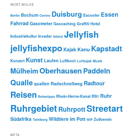
WORT-WOLKE
Duisburg
Essen
Bochum
Escooter
Berlin
Centro
Fahrrad
Gasometer
Geocaching
Graffiti
Hotel
Jellyfish
Industriekultur
Invader
Island
jellyfishexpo
Kapstadt
Kanu
Kajak
Kunst
Laufen
Konzert
Luftboot
Luftkajak
Musik
Oberhausen
Paddeln
Mülheim
Qualle
Radtour
quallen
Radschnellweg
Reisen
Ruhr
Rhein-Herne-Kanal
RS1
Reisetipps
Ruhrgebiet
Streetart
Ruhrpott
Südafrika
Wildtiere im Pott
Zollverein
Tafelberg
WiP
META