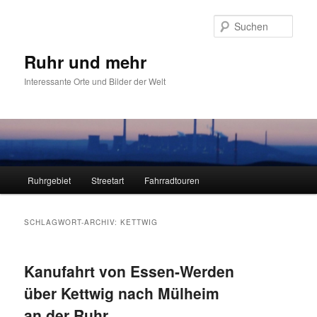
Zum
Zum
primären
sekundären
Such
Inhalt
Inhalt
springen
springen
Ruhr und mehr
Interessante Orte und Bilder der Welt
Hauptmenü
Ruhrgebiet
Streetart
Fahrradtouren
SCHLAGWORT-ARCHIV:
KETTWIG
Kanufahrt von Essen-Werden
über Kettwig nach Mülheim
an der Ruhr