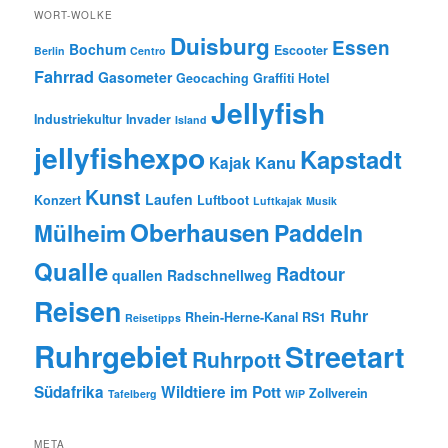
WORT-WOLKE
Duisburg
Essen
Bochum
Escooter
Berlin
Centro
Fahrrad
Gasometer
Geocaching
Graffiti
Hotel
Jellyfish
Industriekultur
Invader
Island
jellyfishexpo
Kapstadt
Kanu
Kajak
Kunst
Laufen
Konzert
Luftboot
Luftkajak
Musik
Oberhausen
Paddeln
Mülheim
Qualle
Radtour
quallen
Radschnellweg
Reisen
Ruhr
Rhein-Herne-Kanal
RS1
Reisetipps
Ruhrgebiet
Streetart
Ruhrpott
Südafrika
Wildtiere im Pott
Zollverein
Tafelberg
WiP
META