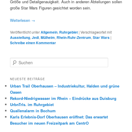
Größe und Detailgenauigkeit. Auch in anderen Abteilungen sollen
große Star Wars Figuren gesichtet worden sein.
Weiterlesen
→
Veröffentlicht unter
Allgemein
,
Ruhrgebiet
|
Verschlagwortet mit
Ausstellung
,
Jedi
,
Mülheim
,
Rhein-Ruhr-Zentrum
,
Star Wars
|
Schreibe einen Kommentar
S
u
c
h
NEUESTE BEITRÄGE
e
Urban Trail Oberhausen – Industriekultur, Halden und grüne
n
Oasen
Rekord-Niedrigwasser im Rhein – Eindrücke aus Duisburg
UrbnTrls. im Ruhrgebiet
Quallenalarm in Bochum
Karls Erlebnis-Dorf Oberhausen eröffnet: Das erwartet
Besucher im neuen Freizeitpark am CentrO