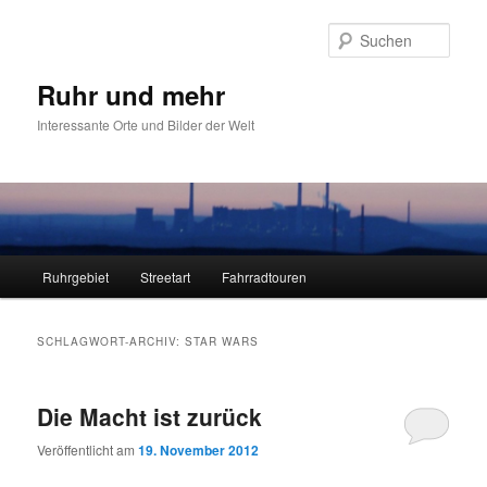
Zum
Zum
primären
sekundären
Such
Inhalt
Inhalt
springen
springen
Ruhr und mehr
Interessante Orte und Bilder der Welt
Hauptmenü
Ruhrgebiet
Streetart
Fahrradtouren
SCHLAGWORT-ARCHIV:
STAR WARS
Die Macht ist zurück
Veröffentlicht am
19. November 2012