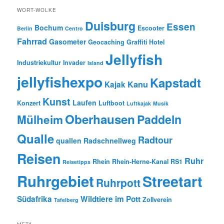
WORT-WOLKE
Duisburg
Essen
Bochum
Escooter
Berlin
Centro
Fahrrad
Gasometer
Geocaching
Graffiti
Hotel
Jellyfish
Industriekultur
Invader
Island
jellyfishexpo
Kapstadt
Kanu
Kajak
Kunst
Laufen
Konzert
Luftboot
Luftkajak
Musik
Oberhausen
Paddeln
Mülheim
Qualle
Radtour
quallen
Radschnellweg
Reisen
Ruhr
Rhein
Rhein-Herne-Kanal
RS1
Reisetipps
Ruhrgebiet
Streetart
Ruhrpott
Südafrika
Wildtiere im Pott
Zollverein
Tafelberg