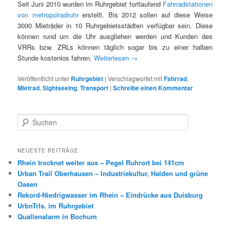
Seit Juni 2010 wurden im Ruhrgebiet fortlaufend
Fahrradstationen
von metropolradruhr
erstellt. Bis 2012 sollen auf diese Weise
3000 Mieträder in 10 Ruhrgebietsstädten verfügbar sein. Diese
können rund um die Uhr ausgliehen werden und Kunden des
VRRs bzw. ZRLs können täglich sogar bis zu einer halben
Stunde kostenlos fahren.
Weiterlesen
→
Veröffentlicht unter
Ruhrgebiet
|
Verschlagwortet mit
Fahrrad
,
Mietrad
,
Sightseeing
,
Transport
|
Schreibe einen Kommentar
S
u
c
h
NEUESTE BEITRÄGE
e
Rhein trocknet weiter aus – Pegel Ruhrort bei 141cm
n
Urban Trail Oberhausen – Industriekultur, Halden und grüne
Oasen
Rekord-Niedrigwasser im Rhein – Eindrücke aus Duisburg
UrbnTrls. im Ruhrgebiet
Quallenalarm in Bochum