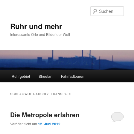
Zum
Zum
primären
sekundären
Such
Inhalt
Inhalt
springen
springen
Ruhr und mehr
Interessante Orte und Bilder der Welt
Hauptmenü
Ruhrgebiet
Streetart
Fahrradtouren
SCHLAGWORT-ARCHIV:
TRANSPORT
Die Metropole erfahren
Veröffentlicht am
12. Juni 2012