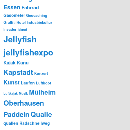
Essen
Fahrrad
Gasometer
Geocaching
Graffiti
Hotel
Industriekultur
Invader
Island
Jellyfish
jellyfishexpo
Kanu
Kajak
Kapstadt
Konzert
Kunst
Laufen
Luftboot
Mülheim
Luftkajak
Musik
Oberhausen
Qualle
Paddeln
quallen
Radschnellweg