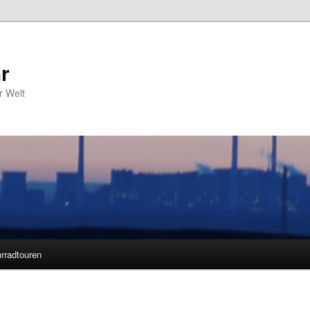
r
r Welt
rradtouren