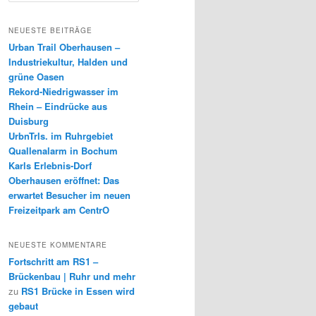
c
h
NEUESTE BEITRÄGE
e
Urban Trail Oberhausen –
n
Industriekultur, Halden und
grüne Oasen
Rekord-Niedrigwasser im
Rhein – Eindrücke aus
Duisburg
UrbnTrls. im Ruhrgebiet
Quallenalarm in Bochum
Karls Erlebnis-Dorf
Oberhausen eröffnet: Das
erwartet Besucher im neuen
Freizeitpark am CentrO
NEUESTE KOMMENTARE
Fortschritt am RS1 –
Brückenbau | Ruhr und mehr
zu
RS1 Brücke in Essen wird
gebaut