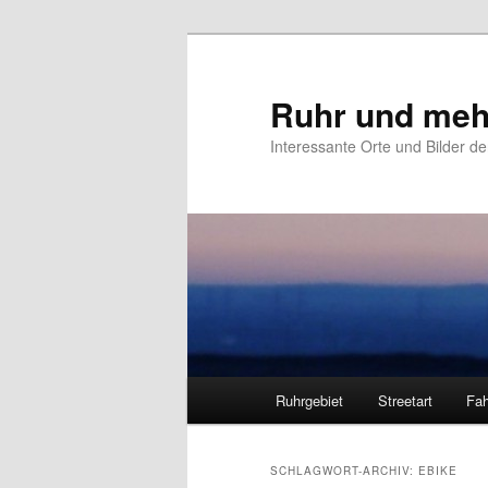
Zum
Zum
primären
sekundären
Inhalt
Inhalt
Ruhr und meh
springen
springen
Interessante Orte und Bilder de
Hauptmenü
Ruhrgebiet
Streetart
Fah
SCHLAGWORT-ARCHIV:
EBIKE