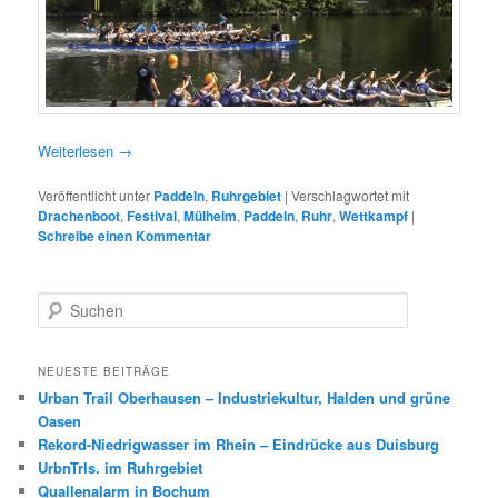
Weiterlesen
→
Veröffentlicht unter
Paddeln
,
Ruhrgebiet
|
Verschlagwortet mit
Drachenboot
,
Festival
,
Mülheim
,
Paddeln
,
Ruhr
,
Wettkampf
|
Schreibe einen Kommentar
S
u
c
h
NEUESTE BEITRÄGE
e
Urban Trail Oberhausen – Industriekultur, Halden und grüne
n
Oasen
Rekord-Niedrigwasser im Rhein – Eindrücke aus Duisburg
UrbnTrls. im Ruhrgebiet
Quallenalarm in Bochum