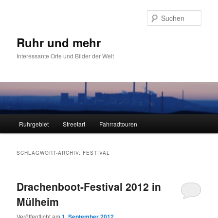
Zum
Zum
primären
sekundären
Such
Inhalt
Inhalt
springen
springen
Ruhr und mehr
Interessante Orte und Bilder der Welt
Hauptmenü
Ruhrgebiet
Streetart
Fahrradtouren
SCHLAGWORT-ARCHIV:
FESTIVAL
Drachenboot-Festival 2012 in
Mülheim
Veröffentlicht am
1. September 2012