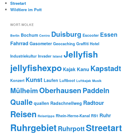
Streetart
Wildtiere im Pott
WORT-WOLKE
Duisburg
Essen
Bochum
Escooter
Berlin
Centro
Fahrrad
Gasometer
Geocaching
Graffiti
Hotel
Jellyfish
Industriekultur
Invader
Island
jellyfishexpo
Kapstadt
Kanu
Kajak
Kunst
Laufen
Konzert
Luftboot
Luftkajak
Musik
Oberhausen
Paddeln
Mülheim
Qualle
Radtour
quallen
Radschnellweg
Reisen
Ruhr
Rhein-Herne-Kanal
RS1
Reisetipps
Ruhrgebiet
Streetart
Ruhrpott