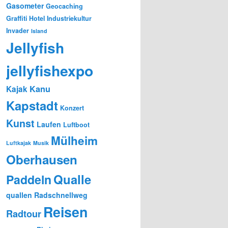
Gasometer
Geocaching
Graffiti
Hotel
Industriekultur
Invader
Island
Jellyfish
jellyfishexpo
Kanu
Kajak
Kapstadt
Konzert
Kunst
Laufen
Luftboot
Mülheim
Luftkajak
Musik
Oberhausen
Qualle
Paddeln
quallen
Radschnellweg
Reisen
Radtour