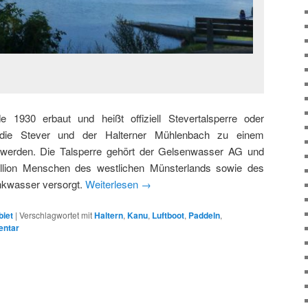
 1930 erbaut und heißt offiziell Stevertalsperre oder
r die Stever und der Halterner Mühlenbach zu einem
t werden. Die Talsperre gehört der Gelsenwasser AG und
llion Menschen des westlichen Münsterlands sowie des
inkwasser versorgt.
Weiterlesen
→
biet
|
Verschlagwortet mit
Haltern
,
Kanu
,
Luftboot
,
Paddeln
,
entar