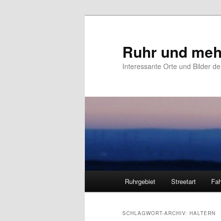
Zum
Zum
primären
sekundären
Inhalt
Inhalt
Ruhr und meh
springen
springen
Interessante Orte und Bilder de
Hauptmenü
Ruhrgebiet
Streetart
Fah
SCHLAGWORT-ARCHIV:
HALTERN