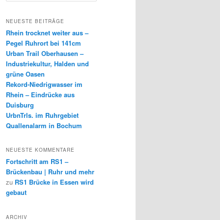
c
h
NEUESTE BEITRÄGE
e
Rhein trocknet weiter aus –
n
Pegel Ruhrort bei 141cm
Urban Trail Oberhausen –
Industriekultur, Halden und
grüne Oasen
Rekord-Niedrigwasser im
Rhein – Eindrücke aus
Duisburg
UrbnTrls. im Ruhrgebiet
Quallenalarm in Bochum
NEUESTE KOMMENTARE
Fortschritt am RS1 –
Brückenbau | Ruhr und mehr
zu
RS1 Brücke in Essen wird
gebaut
ARCHIV