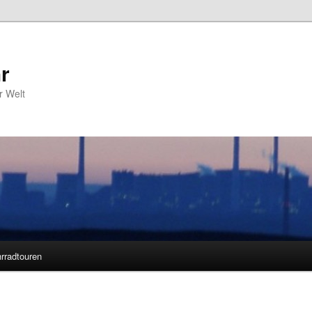
r
r Welt
rradtouren