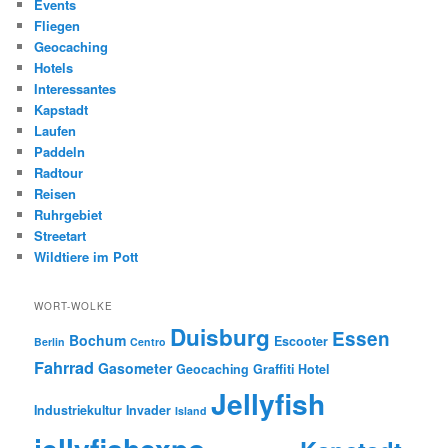
Events
Fliegen
Geocaching
Hotels
Interessantes
Kapstadt
Laufen
Paddeln
Radtour
Reisen
Ruhrgebiet
Streetart
Wildtiere im Pott
WORT-WOLKE
Duisburg
Essen
Bochum
Escooter
Berlin
Centro
Fahrrad
Gasometer
Geocaching
Graffiti
Hotel
Jellyfish
Industriekultur
Invader
Island