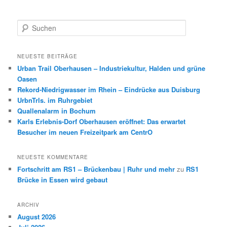
S
u
c
h
NEUESTE BEITRÄGE
e
Urban Trail Oberhausen – Industriekultur, Halden und grüne
n
Oasen
Rekord-Niedrigwasser im Rhein – Eindrücke aus Duisburg
UrbnTrls. im Ruhrgebiet
Quallenalarm in Bochum
Karls Erlebnis-Dorf Oberhausen eröffnet: Das erwartet
Besucher im neuen Freizeitpark am CentrO
NEUESTE KOMMENTARE
Fortschritt am RS1 – Brückenbau | Ruhr und mehr
zu
RS1
Brücke in Essen wird gebaut
ARCHIV
August 2026