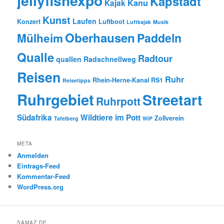
jellyfishexpo
Kapstadt
Kanu
Kajak
Kunst
Laufen
Konzert
Luftboot
Luftkajak
Musik
Oberhausen
Paddeln
Mülheim
Qualle
Radtour
quallen
Radschnellweg
Reisen
Ruhr
Rhein-Herne-Kanal
RS1
Reisetipps
Ruhrgebiet
Streetart
Ruhrpott
Südafrika
Wildtiere im Pott
Zollverein
Tafelberg
WiP
META
Anmelden
Eintrags-Feed
Kommentar-Feed
WordPress.org
SAMAZ.DE