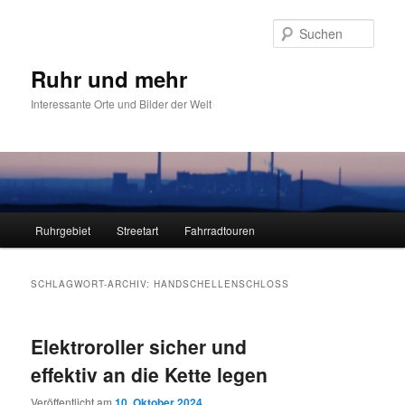
Zum
Zum
primären
sekundären
Such
Inhalt
Inhalt
springen
springen
Ruhr und mehr
Interessante Orte und Bilder der Welt
Hauptmenü
Ruhrgebiet
Streetart
Fahrradtouren
SCHLAGWORT-ARCHIV:
HANDSCHELLENSCHLOSS
Elektroroller sicher und
effektiv an die Kette legen
Veröffentlicht am
10. Oktober 2024