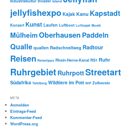
Industriekultur
Invader
Island
jellyfishexpo
Kapstadt
Kanu
Kajak
Kunst
Laufen
Konzert
Luftboot
Luftkajak
Musik
Oberhausen
Paddeln
Mülheim
Qualle
Radtour
quallen
Radschnellweg
Reisen
Ruhr
Rhein-Herne-Kanal
RS1
Reisetipps
Ruhrgebiet
Streetart
Ruhrpott
Südafrika
Wildtiere im Pott
Zollverein
Tafelberg
WiP
META
Anmelden
Eintrags-Feed
Kommentar-Feed
WordPress.org