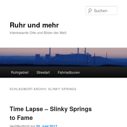
Zum
Zum
primären
sekundären
Such
Inhalt
Inhalt
springen
springen
Ruhr und mehr
Interessante Orte und Bilder der Welt
Hauptmenü
Ruhrgebiet
Streetart
Fahrradtouren
SCHLAGWORT-ARCHIV:
SLINKY SPRINGS
Time Lapse – Slinky Springs
to Fame
Veröffentlicht am
20. Juni 2017