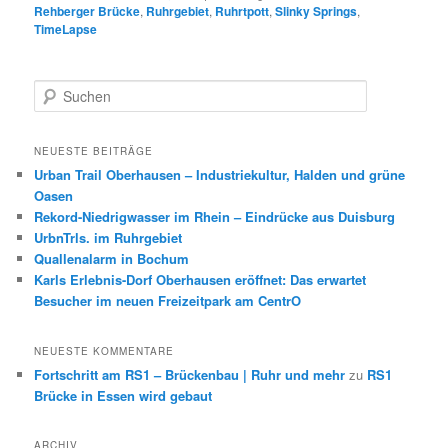
Rehberger Brücke
,
Ruhrgebiet
,
Ruhrtpott
,
Slinky Springs
,
TimeLapse
S
u
c
h
NEUESTE BEITRÄGE
e
Urban Trail Oberhausen – Industriekultur, Halden und grüne
n
Oasen
Rekord-Niedrigwasser im Rhein – Eindrücke aus Duisburg
UrbnTrls. im Ruhrgebiet
Quallenalarm in Bochum
Karls Erlebnis-Dorf Oberhausen eröffnet: Das erwartet
Besucher im neuen Freizeitpark am CentrO
NEUESTE KOMMENTARE
Fortschritt am RS1 – Brückenbau | Ruhr und mehr
zu
RS1
Brücke in Essen wird gebaut
ARCHIV