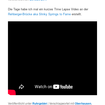
Die Tage habe ich mal ein kurzes Time Lapse Video an der
Rehberger-Brücke aka Slinky Springs to Fame
erstellt.
Veröffentlicht unter
Ruhrgebiet
|
Verschlagwortet mit
Oberhausen
,