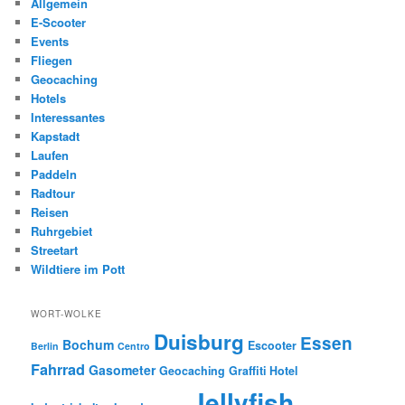
Allgemein
E-Scooter
Events
Fliegen
Geocaching
Hotels
Interessantes
Kapstadt
Laufen
Paddeln
Radtour
Reisen
Ruhrgebiet
Streetart
Wildtiere im Pott
WORT-WOLKE
Duisburg
Essen
Bochum
Escooter
Berlin
Centro
Fahrrad
Gasometer
Geocaching
Graffiti
Hotel
Jellyfish