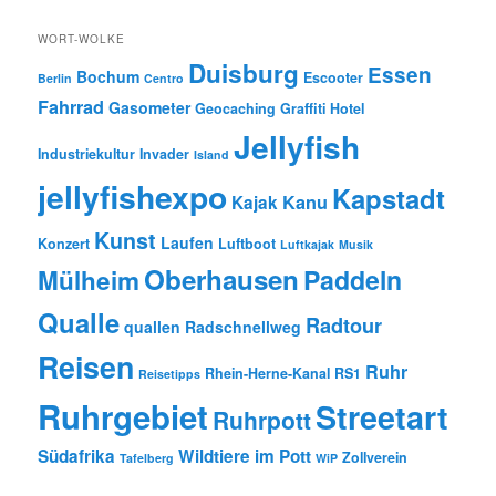
WORT-WOLKE
Duisburg
Essen
Bochum
Escooter
Berlin
Centro
Fahrrad
Gasometer
Geocaching
Graffiti
Hotel
Jellyfish
Industriekultur
Invader
Island
jellyfishexpo
Kapstadt
Kanu
Kajak
Kunst
Laufen
Konzert
Luftboot
Luftkajak
Musik
Oberhausen
Paddeln
Mülheim
Qualle
Radtour
quallen
Radschnellweg
Reisen
Ruhr
Rhein-Herne-Kanal
RS1
Reisetipps
Ruhrgebiet
Streetart
Ruhrpott
Südafrika
Wildtiere im Pott
Zollverein
Tafelberg
WiP