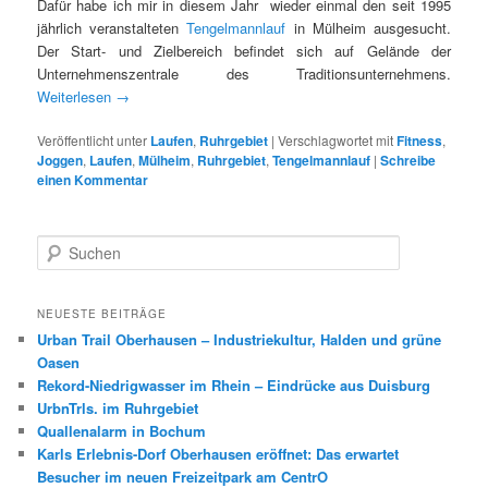
Dafür habe ich mir in diesem Jahr wieder einmal den seit 1995
jährlich veranstalteten
Tengelmannlauf
in Mülheim ausgesucht.
Der Start- und Zielbereich befindet sich auf Gelände der
Unternehmenszentrale des Traditionsunternehmens.
Weiterlesen
→
Veröffentlicht unter
Laufen
,
Ruhrgebiet
|
Verschlagwortet mit
Fitness
,
Joggen
,
Laufen
,
Mülheim
,
Ruhrgebiet
,
Tengelmannlauf
|
Schreibe
einen Kommentar
S
u
c
h
NEUESTE BEITRÄGE
e
Urban Trail Oberhausen – Industriekultur, Halden und grüne
n
Oasen
Rekord-Niedrigwasser im Rhein – Eindrücke aus Duisburg
UrbnTrls. im Ruhrgebiet
Quallenalarm in Bochum
Karls Erlebnis-Dorf Oberhausen eröffnet: Das erwartet
Besucher im neuen Freizeitpark am CentrO