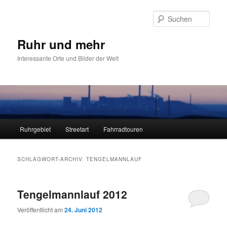
Zum
Zum
primären
sekundären
Such
Inhalt
Inhalt
springen
springen
Ruhr und mehr
Interessante Orte und Bilder der Welt
Hauptmenü
Ruhrgebiet
Streetart
Fahrradtouren
SCHLAGWORT-ARCHIV:
TENGELMANNLAUF
Tengelmannlauf 2012
Veröffentlicht am
24. Juni 2012