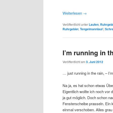
Weiterlesen
→
Veröffentlicht unter
Laufen
,
Ruhrgebi
Ruhrgebiet
,
Tengelmannlauf
|
Schr
I’m running in t
Veröffentlicht am
3. Juni 2012
… just running in the rain, – 
Na ja, es hat schon etwas Übe
Eigentlich wollte ich noch vo
ja gut möglich. Doch schon n
Fensterscheibe prasseln. Ein k
einmal verschoben. Alles grau