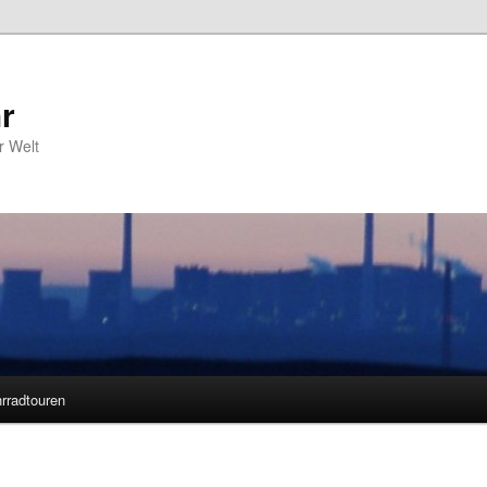
r
r Welt
rradtouren