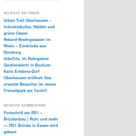
c
h
NEUESTE BEITRÄGE
e
Urban Trail Oberhausen –
n
Industriekultur, Halden und
grüne Oasen
Rekord-Niedrigwasser im
Rhein – Eindrücke aus
Duisburg
UrbnTrls. im Ruhrgebiet
Quallenalarm in Bochum
Karls Erlebnis-Dorf
Oberhausen eröffnet: Das
erwartet Besucher im neuen
Freizeitpark am CentrO
NEUESTE KOMMENTARE
Fortschritt am RS1 –
Brückenbau | Ruhr und mehr
zu
RS1 Brücke in Essen wird
gebaut