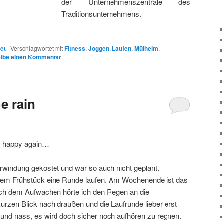
der Unternehmenszentrale des
Traditionsunternehmens.
et
|
Verschlagwortet mit
Fitness
,
Joggen
,
Laufen
,
Mülheim
,
eibe einen Kommentar
he rain
I’m happy again…
rwindung gekostet und war so auch nicht geplant.
r dem Frühstück eine Runde laufen. Am Wochenende ist das
ach dem Aufwachen hörte ich den Regen an die
urzen Blick nach draußen und die Laufrunde lieber erst
 und nass, es wird doch sicher noch aufhören zu regnen.