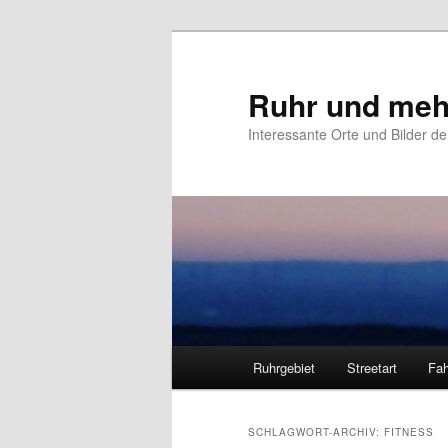
Zum
Zum
primären
sekundären
Inhalt
Inhalt
Ruhr und meh
springen
springen
Interessante Orte und Bilder de
Hauptmenü
Ruhrgebiet
Streetart
Fah
SCHLAGWORT-ARCHIV:
FITNESS