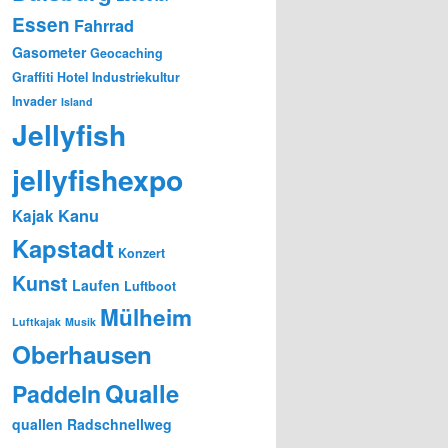
Essen
Fahrrad
Gasometer
Geocaching
Graffiti
Hotel
Industriekultur
Invader
Island
Jellyfish
jellyfishexpo
Kanu
Kajak
Kapstadt
Konzert
Kunst
Laufen
Luftboot
Mülheim
Luftkajak
Musik
Oberhausen
Qualle
Paddeln
quallen
Radschnellweg